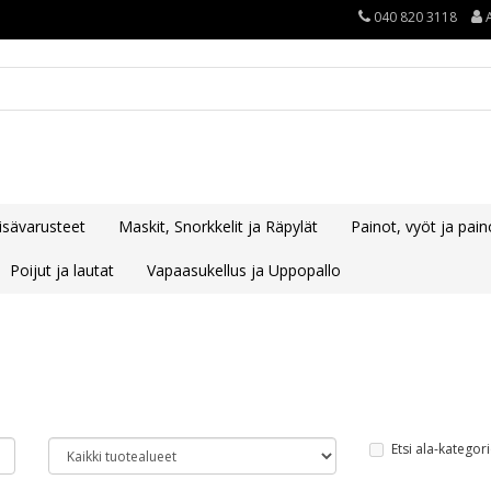
040 820 3118
lisävarusteet
Maskit, Snorkkelit ja Räpylät
Painot, vyöt ja paino
Poijut ja lautat
Vapaasukellus ja Uppopallo
Etsi ala-kategori