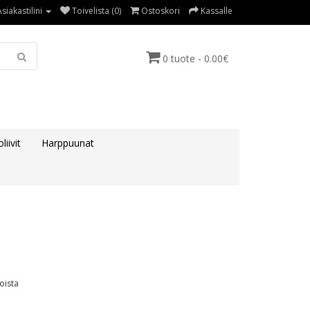
Asiakastilini
Toivelista (0)
Ostoskori
Kassalle
0 tuote - 0.00€
liivit
Harppuunat
oista