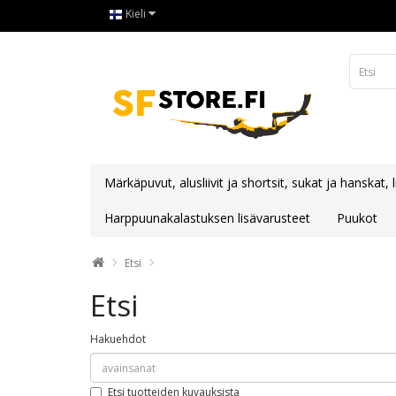
Kieli
Märkäpuvut, alusliivit ja shortsit, sukat ja hanskat, 
Harppuunakalastuksen lisävarusteet
Puukot
Etsi
Etsi
Hakuehdot
Etsi tuotteiden kuvauksista