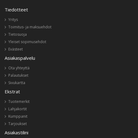
Tiedotteet
Yritys
Toimitus- ja maksuehdot
Tietosuoja
Yleiset sopimusehdot
Evästeet
Asiakaspalvelu
Ota yhteyttä
Palautukset
Sivukartta
Ekstrat
Tuotemerkit
Lahjakortit
Kumppanit
Tarjoukset
Asiakastilini