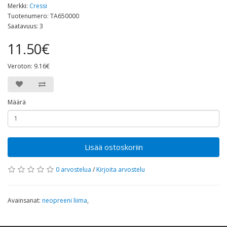
Merkki:
Cressi
Tuotenumero: TA650000
Saatavuus: 3
11.50€
Veroton: 9.16€
Määrä
Lisää ostoskoriin
0 arvostelua
/
Kirjoita arvostelu
Avainsanat:
neopreeni liima
,