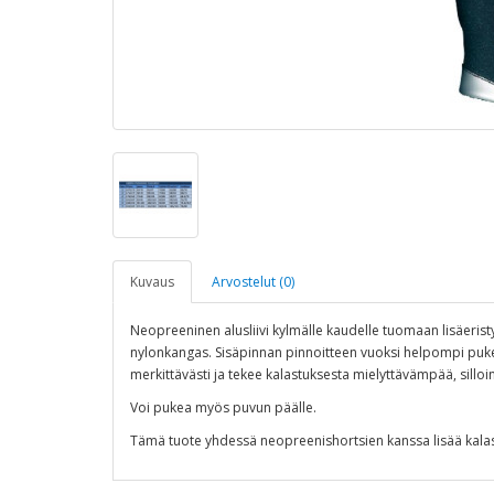
Kuvaus
Arvostelut (0)
Neopreeninen alusliivi kylmälle kaudelle tuomaan lisäeristy
nylonkangas. Sisäpinnan pinnoitteen vuoksi helpompi puke
merkittävästi ja tekee kalastuksesta mielyttävämpää, silloin
Voi pukea myös puvun päälle.
Tämä tuote yhdessä neopreenishortsien kanssa lisää kalas