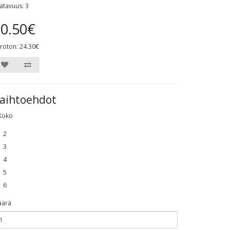
atavuus: 3
0.50€
roton: 24.30€
aihtoehdot
Koko
2
3
4
5
6
äärä