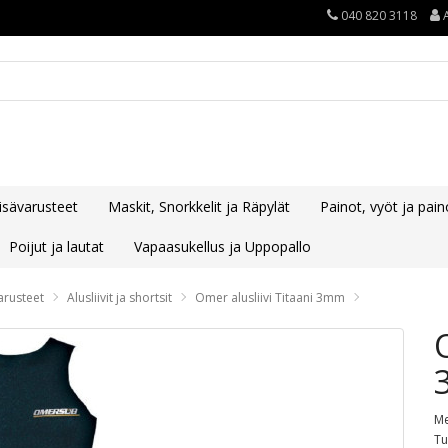
040 820 3118
lisävarusteet
Maskit, Snorkkelit ja Räpylät
Painot, vyöt ja paino
Poijut ja lautat
Vapaasukellus ja Uppopallo
varusteet
Alusliivit ja shortsit
Omer alusliivi Titaani 3mm
Me
Tu