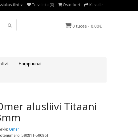
Asiakastilini
Toivelista (0)
Ostoskori
Kassalle
0 tuote - 0.00€
liivit
Harppuunat
Omer alusliivi Titaani
3mm
rkki:
Omer
otenumero: 59081T-59086T