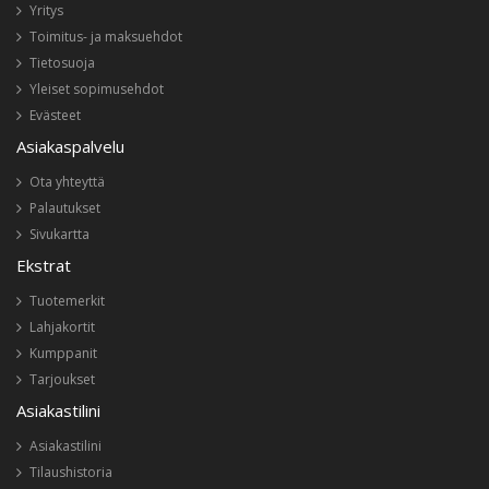
Yritys
Toimitus- ja maksuehdot
Tietosuoja
Yleiset sopimusehdot
Evästeet
Asiakaspalvelu
Ota yhteyttä
Palautukset
Sivukartta
Ekstrat
Tuotemerkit
Lahjakortit
Kumppanit
Tarjoukset
Asiakastilini
Asiakastilini
Tilaushistoria