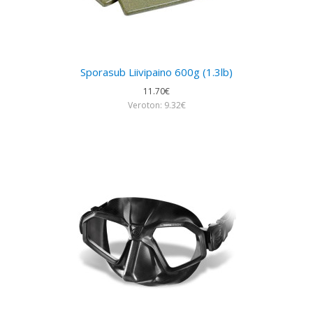
Sporasub Liivipaino 600g (1.3lb)
11.70€
Veroton: 9.32€