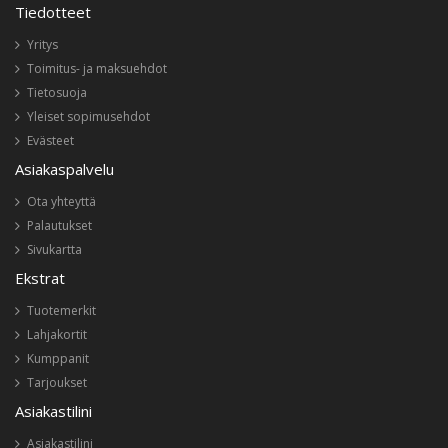
Tiedotteet
Yritys
Toimitus- ja maksuehdot
Tietosuoja
Yleiset sopimusehdot
Evästeet
Asiakaspalvelu
Ota yhteyttä
Palautukset
Sivukartta
Ekstrat
Tuotemerkit
Lahjakortit
Kumppanit
Tarjoukset
Asiakastilini
Asiakastilini