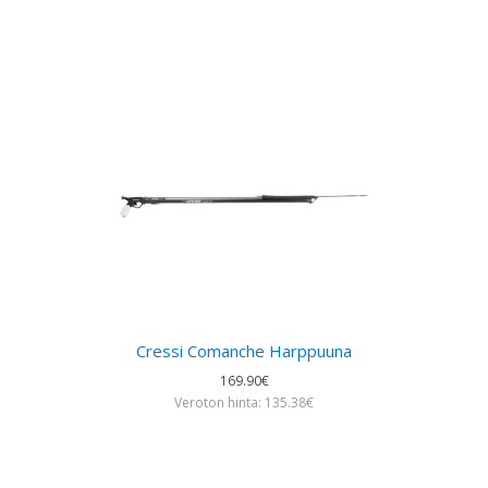
Cressi Comanche Harppuuna
169.90€
Veroton hinta: 135.38€