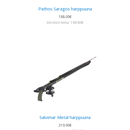
Pathos Saragos harppuuna
188.00€
Veroton hinta: 149.80€
Salvimar Metal harppuuna
219.90€