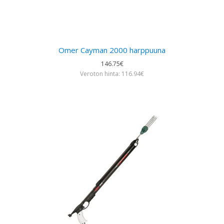
Omer Cayman 2000 harppuuna
146.75€
Veroton hinta: 116.94€