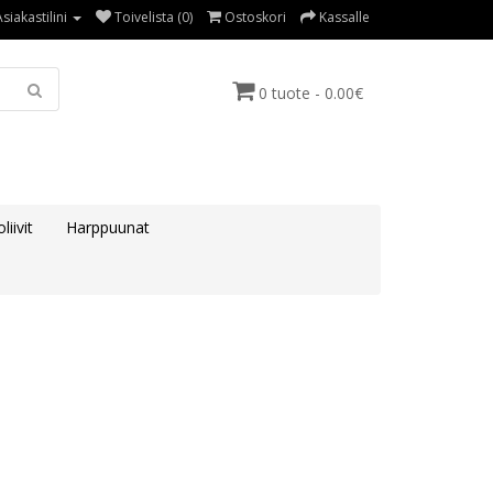
Asiakastilini
Toivelista (0)
Ostoskori
Kassalle
0 tuote - 0.00€
liivit
Harppuunat