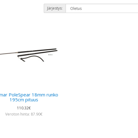
Järjestys:
imar PoleSpear 18mm runko
195cm pituus
110.32€
Veroton hinta: 87.90€