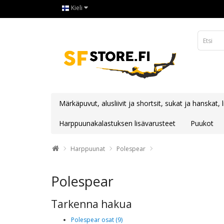
Kieli
Märkäpuvut, alusliivit ja shortsit, sukat ja hanskat, 
Harppuunakalastuksen lisävarusteet
Puukot
Harppuunat
Polespear
Polespear
Tarkenna hakua
Polespear osat (9)