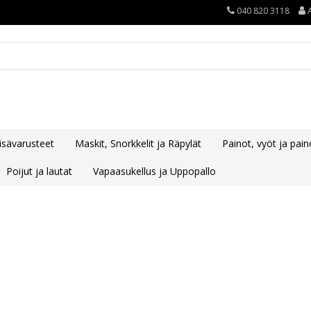
040 820 3118
lisävarusteet
Maskit, Snorkkelit ja Räpylät
Painot, vyöt ja paino
Poijut ja lautat
Vapaasukellus ja Uppopallo